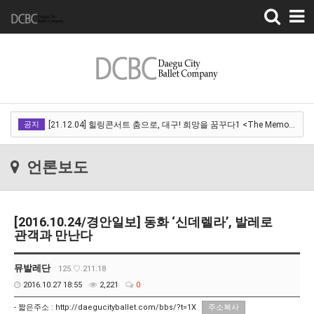
Toggle
navigation
[22.03.18]2022 SPRING CONCERT 제 1회 디오오케스트라 정기연주회<아…
공지
[21.12.04] 힐링콘서트 춤으로, 대구! 희망을 꿈꾸다1 <The Memory of …
[21.12.01] 2021DCDF 달서현대춤축제 Now Here, 지금여기!<사라진 작은…
언론보도
[21.11.13] 호두까기인형 아양아트센터
[21.10.22-23] 대구국제오페라축제<아이다> 오페라하우스
[2016.10.24/경안일보] 동화 ‘신데렐라’, 발레로
[22.03.18]2022 SPRING CONCERT 제 1회 디오오케스트라 정기연주회<아…
관객과 만난다
[21.12.04] 힐링콘서트 춤으로, 대구! 희망을 꿈꾸다1 <The Memory of …
뮤발레단
125.♡.211.18
[21.12.01] 2021DCDF 달서현대춤축제 Now Here, 지금여기!<사라진 작은…
2016.10.27 18:55
2,221
0
[21.11.13] 호두까기인형 아양아트센터
- 짧은주소 :
http://daegucityballet.com/bbs/?t=1X
주소복사