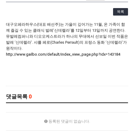
[21.10.22-23] 대구국제오페라축제<아이다> 오페라하우스
목록
대구오페라하우스(대표 배선주)는 가을이 깊어가는 11월, 온 가족이 함
께 즐길 수 있는 클래식 발레’신데렐라’를 12일부터 13일까지 공연한다.
뮤발레컴퍼니와 디오오케스트라가 하나의 무대에서 선보일 이번 작품은
발레 ‘신데렐라’. 샤를 페로(Charles Perrault)의 프랑스 동화 ‘신데렐라’가
원작이다.
http://www.gailbo.com/default/index_view_page.php?idx=143184
댓글목록
0
등록된 댓글이 없습니다.