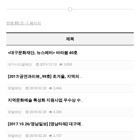
전체 80 건 - 1 페이지
제목
<대구문화재단, 뉴스레터> 바라봄 40호
대구시티발레단
2019.12.10
3,850
[2017/공연과리뷰_99호] 초겨울, 지역의 춤 공연 두 편
뮤발레단
2018.02.20
3,466
지역문화예술 특성화 지원사업 우수상 수상 <카페 아루스>
뮤발레단
2018.02.20
4,206
[2017.10.26/영남일보] [영남타워] 대구예술계에 바란다
뮤발레단
2018.02.20
2,157