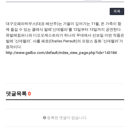
[21.10.22-23] 대구국제오페라축제<아이다> 오페라하우스
목록
대구오페라하우스(대표 배선주)는 가을이 깊어가는 11월, 온 가족이 함
께 즐길 수 있는 클래식 발레’신데렐라’를 12일부터 13일까지 공연한다.
뮤발레컴퍼니와 디오오케스트라가 하나의 무대에서 선보일 이번 작품은
발레 ‘신데렐라’. 샤를 페로(Charles Perrault)의 프랑스 동화 ‘신데렐라’가
원작이다.
http://www.gailbo.com/default/index_view_page.php?idx=143184
댓글목록
0
등록된 댓글이 없습니다.