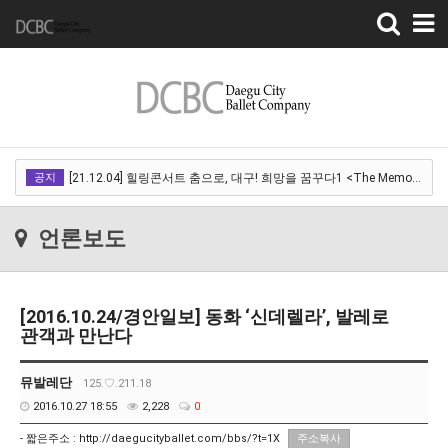
Toggle
navigation
[22.03.18]2022 SPRING CONCERT 제 1회 디오오케스트라 정기연주회<아…
공지
[21.12.04] 힐링콘서트 춤으로, 대구! 희망을 꿈꾸다1 <The Memory of …
[21.12.01] 2021DCDF 달서현대춤축제 Now Here, 지금여기!<사라진 작은…
언론보도
[21.11.13] 호두까기인형 아양아트센터
[21.10.22-23] 대구국제오페라축제<아이다> 오페라하우스
[2016.10.24/경안일보] 동화 ‘신데렐라’, 발레로
[22.03.18]2022 SPRING CONCERT 제 1회 디오오케스트라 정기연주회<아…
관객과 만난다
[21.12.04] 힐링콘서트 춤으로, 대구! 희망을 꿈꾸다1 <The Memory of …
뮤발레단
125.♡.211.18
[21.12.01] 2021DCDF 달서현대춤축제 Now Here, 지금여기!<사라진 작은…
2016.10.27 18:55
2,228
0
[21.11.13] 호두까기인형 아양아트센터
- 짧은주소 :
http://daegucityballet.com/bbs/?t=1X
주소복사