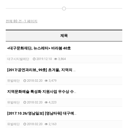
전체 80 건 - 1 페이지
제목
<대구문화재단, 뉴스레터> 바라봄 40호
대구시티발레단
2019.12.10
3,864
[2017/공연과리뷰_99호] 초겨울, 지역의 춤 공연 두 편
뮤발레단
2018.02.20
3,479
지역문화예술 특성화 지원사업 우수상 수상 <카페 아루스>
뮤발레단
2018.02.20
4,223
[2017.10.26/영남일보] [영남타워] 대구예술계에 바란다
뮤발레단
2018.02.20
2,163