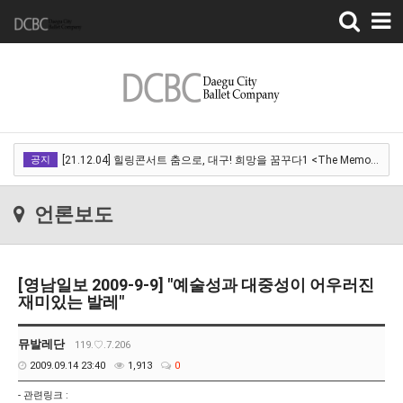
Toggle
navigation
[22.03.18]2022 SPRING CONCERT 제 1회 디오오케스트라 정기연주회<아…
공지
[21.12.04] 힐링콘서트 춤으로, 대구! 희망을 꿈꾸다1 <The Memory of …
[21.12.01] 2021DCDF 달서현대춤축제 Now Here, 지금여기!<사라진 작은…
언론보도
[21.11.13] 호두까기인형 아양아트센터
[21.10.22-23] 대구국제오페라축제<아이다> 오페라하우스
[영남일보 2009-9-9] "예술성과 대중성이 어우러진
[22.03.18]2022 SPRING CONCERT 제 1회 디오오케스트라 정기연주회<아…
재미있는 발레"
[21.12.04] 힐링콘서트 춤으로, 대구! 희망을 꿈꾸다1 <The Memory of …
뮤발레단
119.♡.7.206
[21.12.01] 2021DCDF 달서현대춤축제 Now Here, 지금여기!<사라진 작은…
2009.09.14 23:40
1,913
0
[21.11.13] 호두까기인형 아양아트센터
- 관련링크 :