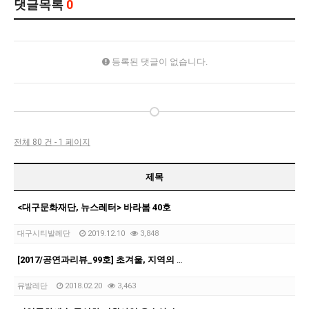
댓글목록
0
등록된 댓글이 없습니다.
전체 80 건 - 1 페이지
제목
<대구문화재단, 뉴스레터> 바라봄 40호
대구시티발레단
2019.12.10
3,848
[2017/공연과리뷰_99호] 초겨울, 지역의 춤 공연 두 편
뮤발레단
2018.02.20
3,463