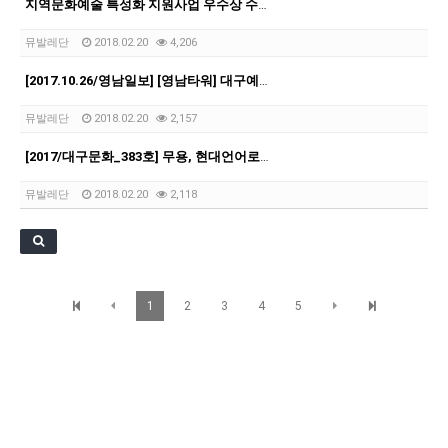
지역문화예술 특성화 지원사업 우수상 수상 <카페 아루스>
뮤발레단
2018.02.20
4,206
[2017.10.26/영남일보] [영남타워] 대구예술계에 바란다
뮤발레단
2018.02.20
2,157
[2017/대구문화_383호] 무용, 현대언어로서의 확장 뮤발레컴퍼니
뮤발레단
2018.02.20
2,118
1
2
3
4
5
우혜영 대구시티발레단 정보
© 우혜영 대구시티발레단. All Rights Reserved.