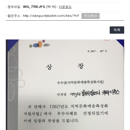
[21.10.22-23] 대구국제오페라축제<아이다> 오페라하우스
- 첨부파일 :
IMG_7700.JPG
(99.1K) -
다운로드
- 짧은주소 :
http://daegucityballet.com/bbs/?t=F
주소복사
목록