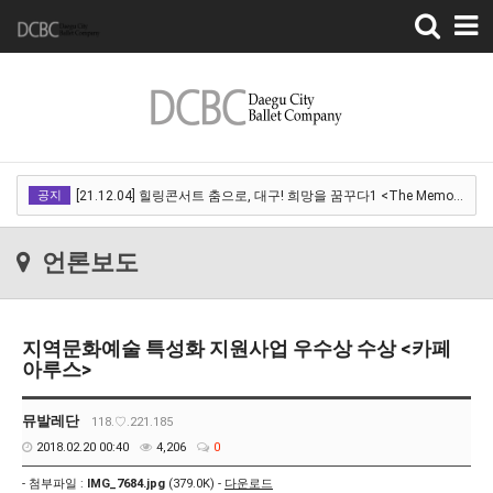
Toggle
navigation
[22.03.18]2022 SPRING CONCERT 제 1회 디오오케스트라 정기연주회<아…
공지
[21.12.04] 힐링콘서트 춤으로, 대구! 희망을 꿈꾸다1 <The Memory of …
[21.12.01] 2021DCDF 달서현대춤축제 Now Here, 지금여기!<사라진 작은…
언론보도
[21.11.13] 호두까기인형 아양아트센터
[21.10.22-23] 대구국제오페라축제<아이다> 오페라하우스
지역문화예술 특성화 지원사업 우수상 수상 <카페
[22.03.18]2022 SPRING CONCERT 제 1회 디오오케스트라 정기연주회<아…
아루스>
[21.12.04] 힐링콘서트 춤으로, 대구! 희망을 꿈꾸다1 <The Memory of …
뮤발레단
118.♡.221.185
[21.12.01] 2021DCDF 달서현대춤축제 Now Here, 지금여기!<사라진 작은…
2018.02.20 00:40
4,206
0
[21.11.13] 호두까기인형 아양아트센터
- 첨부파일 :
IMG_7684.jpg
(379.0K) -
다운로드