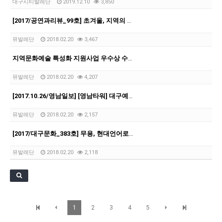
대구시티발레단
2019.12.10
3,850
[2017/공연과리뷰_99호] 초겨울, 지역의 춤 공연 두 편
뮤발레단
2018.02.20
3,467
지역문화예술 특성화 지원사업 우수상 수상 <카페 아루스>
뮤발레단
2018.02.20
4,207
[2017.10.26/영남일보] [영남타워] 대구예술계에 바란다
뮤발레단
2018.02.20
2,157
[2017/대구문화_383호] 무용, 현대언어로서의 확장 뮤발레컴퍼니
뮤발레단
2018.02.20
2,118
1
2
3
4
5