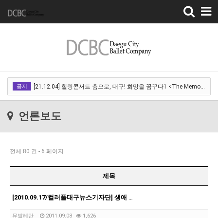
Toggle
navigation
[22.03.18]2022 SPRING CONCERT 제 1회 디오오케스트라 정기연주회<아…
공지
[21.12.04] 힐링콘서트 춤으로, 대구! 희망을 꿈꾸다1 <The Memory of …
[21.12.01] 2021DCDF 달서현대춤축제 Now Here, 지금여기!<사라진 작은…
언론보도
[21.11.13] 호두까기인형 아양아트센터
[21.10.22-23] 대구국제오페라축제<아이다> 오페라하우스
전체 80 건 - 6 페이지
[22.03.18]2022 SPRING CONCERT 제 1회 디오오케스트라 정기연주회<아…
[21.12.04] 힐링콘서트 춤으로, 대구! 희망을 꿈꾸다1 <The Memory of …
제목
[21.12.01] 2021DCDF 달서현대춤축제 Now Here, 지금여기!<사라진 작은…
[2010.09.17/컬러풀대구뉴스기자단] 생애 처음 보는 발레이야기
[21.11.13] 호두까기인형 아양아트센터
뮤발레단
2011.09.08
1,626