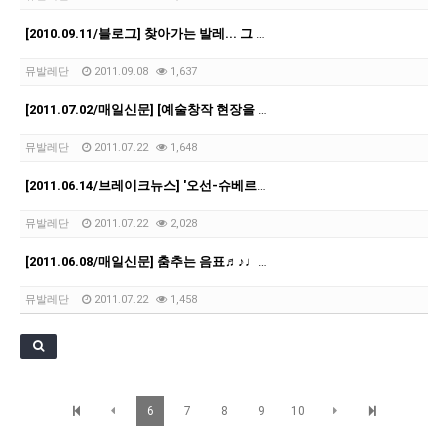
[21.10.22-23] 대구국제오페라축제<아이다> 오페라하우스
[2010.09.11/블로그] 찾아가는 발레... 그 아름다움 속으로
뮤발레단
2011.09.08
1,637
[2011.07.02/매일신문] [예술창작 현장을 찾아서] … 우혜영 뮤발레단
뮤발레단
2011.07.22
1,648
[2011.06.14/브레이크뉴스] '오선-슈베르트의 예술과 사랑'
뮤발레단
2011.07.22
2,028
[2011.06.08/매일신문] 춤추는 음표♬♪♩…우혜영 뮤발레컴퍼니 발레공연
뮤발레단
2011.07.22
1,458
6
7
8
9
10