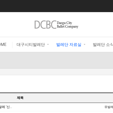
|
OME
대구시티발레단
발레단 자료실
발레단 소
제목
[2016.10.24/대경일보] 대구오페라하우스, 발레 ‘신데렐라’ 11월12~13일 공연
뮤발