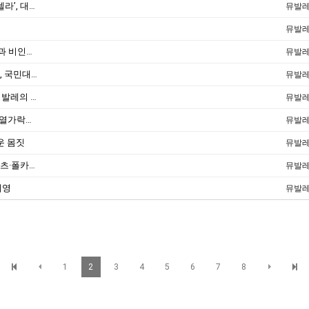
[2016.10.27/시사뉴스피플] 기획발레 ‘신데렐라’, 대구오페라하우스 공연
뮤발
뮤발
2013년 11월 춤과사람들,10월 공연의 인상과 비인상 Ⅱ
뮤발
2013년 11월 월간 몸 , *두 대학의 설화 발레, 국민대학교 <춘향>과 영남대학교 <논개>
뮤발
2013년 10월 춤과사람들 , 15세부터 걸어온 발레의 길 우혜영
뮤발
[2013.09.27/영남일보] 수성아트피아 '논개-열가락지의 춤' 공연
뮤발
다운 몸짓
뮤발
[2012.01.03/매일신문] 신나고 경쾌하게…왈츠·폴카로 여는 새해
뮤발
혜영
뮤발
1
2
3
4
5
6
7
8