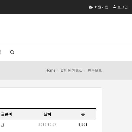
회원가입
로그인
식
Home
발레단 자료실
언론보도
글쓴이
날짜
뷰
2016.10.27
1,561
레단