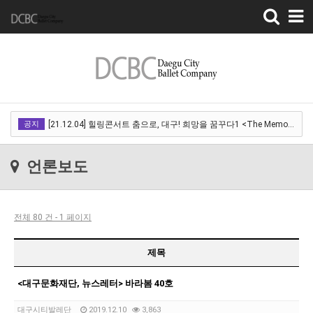
Toggle
navigation
[22.03.18]2022 SPRING CONCERT 제 1회 디오오케스트라 정기연주회<아…
공지
[21.12.04] 힐링콘서트 춤으로, 대구! 희망을 꿈꾸다1 <The Memory of …
[21.12.01] 2021DCDF 달서현대춤축제 Now Here, 지금여기!<사라진 작은…
언론보도
[21.11.13] 호두까기인형 아양아트센터
[21.10.22-23] 대구국제오페라축제<아이다> 오페라하우스
전체 80 건 - 1 페이지
[22.03.18]2022 SPRING CONCERT 제 1회 디오오케스트라 정기연주회<아…
[21.12.04] 힐링콘서트 춤으로, 대구! 희망을 꿈꾸다1 <The Memory of …
제목
[21.12.01] 2021DCDF 달서현대춤축제 Now Here, 지금여기!<사라진 작은…
<대구문화재단, 뉴스레터> 바라봄 40호
[21.11.13] 호두까기인형 아양아트센터
대구시티발레단
2019.12.10
3,863