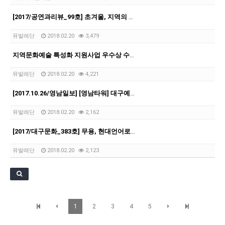
[21.10.22-23] 대구국제오페라축제<아이다> 오페라하우스
[2017/공연과리뷰_99호] 초겨울, 지역의 춤 공연 두 편
뮤발레단
2018.02.20
3,479
지역문화예술 특성화 지원사업 우수상 수상 <카페 아루스>
뮤발레단
2018.02.20
4,221
[2017.10.26/영남일보] [영남타워] 대구예술계에 바란다
뮤발레단
2018.02.20
2,162
[2017/대구문화_383호] 무용, 현대언어로서의 확장 뮤발레컴퍼니
뮤발레단
2018.02.20
2,123
1
2
3
4
5