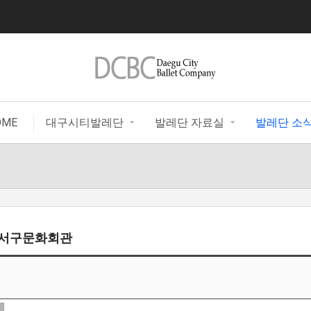
|
OME
대구시티발레단
발레단 자료실
발레단 소
> 서구문화회관