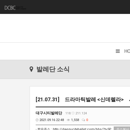
H
발레단 소식
[21.07.31] 드라마틱발레 <신데렐라
대구시티발레단
118.♡.211.124
2021.09.16 22:48
1,558
0
- 짧은주소 :
http://daegucityballet.com/bbs/?t=5P
주소복사