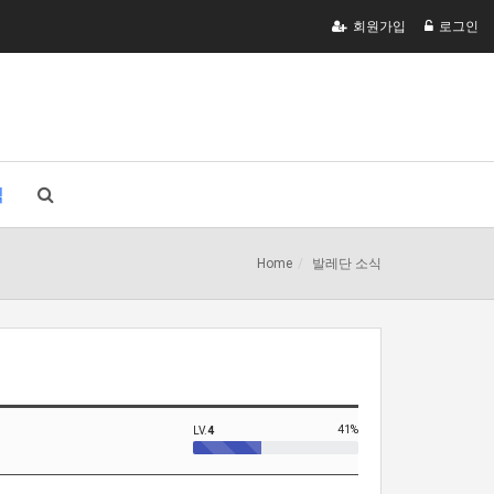
회원가입
로그인
식
Home
발레단 소식
41%
LV.
4