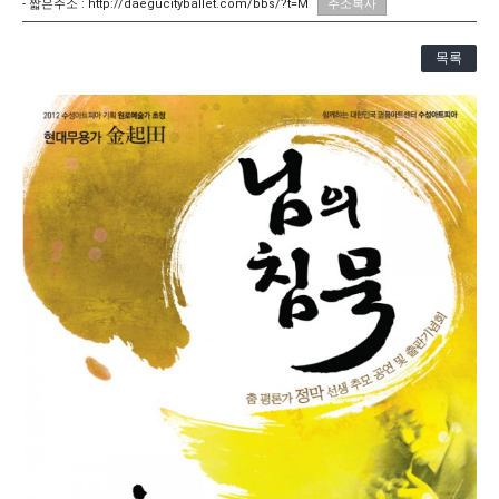
- 짧은주소 :
http://daegucityballet.com/bbs/?t=M
주소복사
[21.10.22-23] 대구국제오페라축제<아이다> 오페라하우스
목록