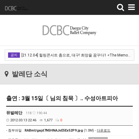
Toggle
navigation
[22.03.18]2022 SPRING CONCERT 제 1회 디오오케스트라 정기연주회<아…
공지
[21.12.04] 힐링콘서트 춤으로, 대구! 희망을 꿈꾸다1 <The Memory of …
[21.12.01] 2021DCDF 달서현대춤축제 Now Here, 지금여기!<사라진 작은…
발레단 소식
[21.11.13] 호두까기인형 아양아트센터
[21.10.22-23] 대구국제오페라축제<아이다> 오페라하우스
출연 : 3월 15일〔 님의 침묵 〕‥ 수성아트피아
[22.03.18]2022 SPRING CONCERT 제 1회 디오오케스트라 정기연주회<아…
[21.12.04] 힐링콘서트 춤으로, 대구! 희망을 꿈꾸다1 <The Memory of …
뮤발레단
118.♡.190.44
2012.03.13 22:46
1,677
0
[21.12.01] 2021DCDF 달서현대춤축제 Now Here, 지금여기!<사라진 작은…
- 첨부파일 :
RABmUgajd7N5HNAJsE5Ex52P9.jpg
(1.0M) -
다운로드
[21.11.13] 호두까기인형 아양아트센터