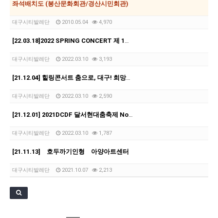
좌석배치도 (봉산문화회관/경산시민회관)
대구시티발레단
2010.05.04
4,970
[22.03.18]2022 SPRING CONCERT 제 1회 디오오케스트라 정기연주회<아…
대구시티발레단
2022.03.10
3,193
[21.12.04] 힐링콘서트 춤으로, 대구! 희망을 꿈꾸다1 <The Memory of …
대구시티발레단
2022.03.10
2,590
[21.12.01] 2021DCDF 달서현대춤축제 Now Here, 지금여기!<사라진 작은…
대구시티발레단
2022.03.10
1,787
[21.11.13] 호두까기인형 아양아트센터
대구시티발레단
2021.10.07
2,213