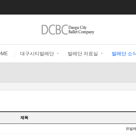
|
OME
대구시티발레단
발레단 자료실
발레단 소
제목
뮤발