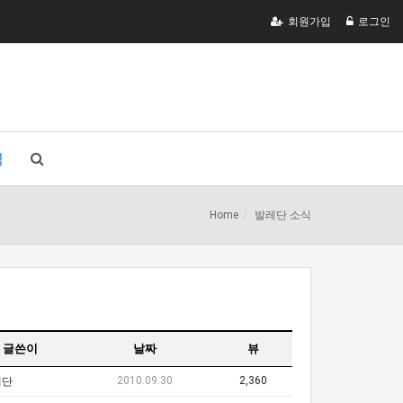
회원가입
로그인
식
Home
발레단 소식
글쓴이
날짜
뷰
2010.09.30
2,360
레단