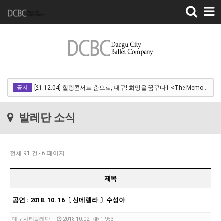
Toggle
navigation
[22.03.18]2022 SPRING CONCERT 제 1회 디오오케스트라 정기연주회<아…
공지
[21.12.04] 힐링콘서트 춤으로, 대구! 희망을 꿈꾸다1 <The Memory of …
[21.12.01] 2021DCDF 달서현대춤축제 Now Here, 지금여기!<사라진 작은…
발레단 소식
[21.11.13] 호두까기인형 아양아트센터
[21.10.22-23] 대구국제오페라축제<아이다> 오페라하우스
전체 91 건 - 6 페이지
[22.03.18]2022 SPRING CONCERT 제 1회 디오오케스트라 정기연주회<아…
[21.12.04] 힐링콘서트 춤으로, 대구! 희망을 꿈꾸다1 <The Memory of …
제목
[21.12.01] 2021DCDF 달서현대춤축제 Now Here, 지금여기!<사라진 작은…
공연 : 2018. 10. 16〔 신데렐라 〕수성아트피아
[21.11.13] 호두까기인형 아양아트센터
대구시티발레단
2018.10.02
1,953