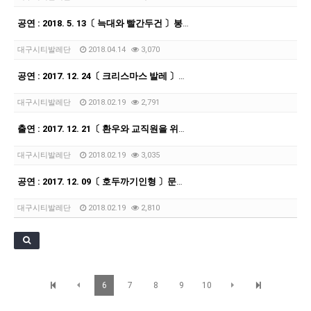
[21.10.22-23] 대구국제오페라축제<아이다> 오페라하우스
공연 : 2018. 5. 13〔 늑대와 빨간두건 〕봉산문화회관
대구시티발레단
2018.04.14
3,070
공연 : 2017. 12. 24〔 크리스마스 발레 〕대구미술관
대구시티발레단
2018.02.19
2,791
출연 : 2017. 12. 21〔 환우와 교직원을 위한 2017 크리스마스 사랑음악회 〕
대구시티발레단
2018.02.19
3,035
공연 : 2017. 12. 09〔 호두까기인형 〕문화예술회관
대구시티발레단
2018.02.19
2,810
6
7
8
9
10