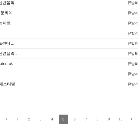
출연 : 1월 10일〔 대구시립교향악단 2014 신년음악회 〕대구시민회관
뮤발
출연 : 12월 27일〔 2013 송년음악회 〕대구문화예술회관
뮤발
공연안내 : 10월 6일〔 창작발레 '논개'〕수성아트피아 용지홀
뮤발
뮤발
공연안내 : 3월 7일〔 2013 AMDF〕아양아트센터 블랙박스극장
뮤발
출연 : 1월 11일〔 대구시립교향악단 2013 신년음악회 〕- 대구문화예술회관
뮤발
공연안내 : 12월 1일〔 호두까기인형 The Nutcracker 〕동구문화체육회관
뮤발
뮤발
구 페스티벌
뮤발
1
2
3
4
5
6
7
8
9
10