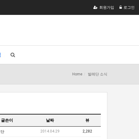
회원가입
로그인
식
Home
발레단 소식
글쓴이
날짜
뷰
2014.04.29
2,282
레단