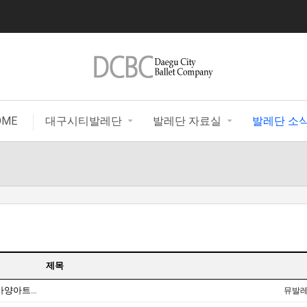
|
OME
대구시티발레단
발레단 자료실
발레단 소
제목
공연안내 : 5월 10일〔 늑대와 빨간두건 〕아양아트센터 대공연장
뮤발