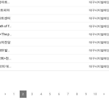
[20.11.26] 제6회 세계안무축제DICFe 수성아트피아
대구시티발레
성아트피아
대구시티발레
굴아트센터
대구시티발레
[20.08.07] 제22회 대구국제무용제 <The path of fate> 대구문화예술회관
대구시티발레
[20.07.24] 제34회 한국현대춤 작가12인전 <The path of fate> 유니버설아트센터
대구시티발레
예술의전당
대구시티발레
공연 : 2019. 12. 21<Good bay2019 Happy2020 발레(동물의 사육제)갈라콘서트> 대구미술관
대구시티발레
공연:2019.12.19 <2019 영남대학교 송년음악회>천마아트센터 챔버홀
대구시티발레
공연 : 2019. 12. 16 <송년음악회 - 과학과 음악의 대화> 대구경북과학기술원 컨벤션홀
대구시티발레
1
2
3
4
5
6
7
8
9
10