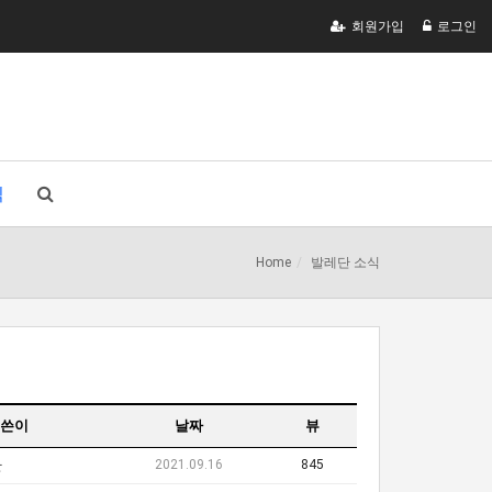
회원가입
로그인
식
Home
발레단 소식
쓴이
날짜
뷰
2021.09.16
845
단