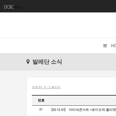
H
발레단 소식
전체 91 건 - 2 페이지
번호
81