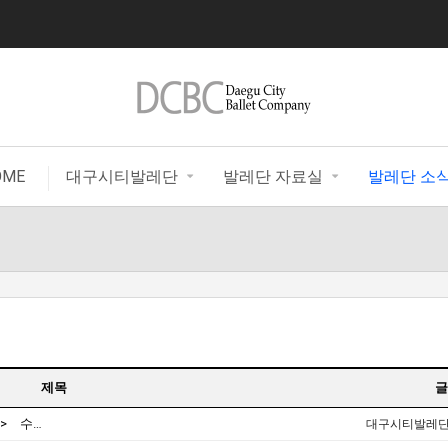
|
OME
대구시티발레단
발레단 자료실
발레단 소
제목
글
[20.12.01] 마티네콘서트 <로미오와 줄리엣> 수성아트피아
대구시티발레