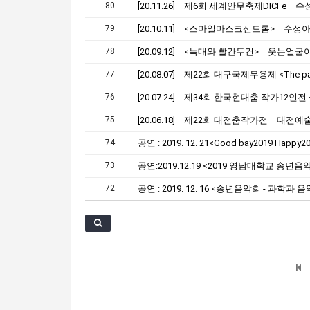
80
79
[20.10.11] <스마일마스크신드롬> 수
78
[20.09.12] <늑대와 빨간두건> 웃는얼
77
76
75
[20.06.18] 제22회 대전춤작가전 대전
74
73
72