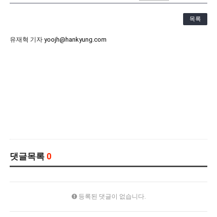
[21.10.22-23] 대구국제오페라축제<아이다> 오페라하우스
목록
유재혁 기자
yoojh@hankyung.com
댓글목록
0
등록된 댓글이 없습니다.