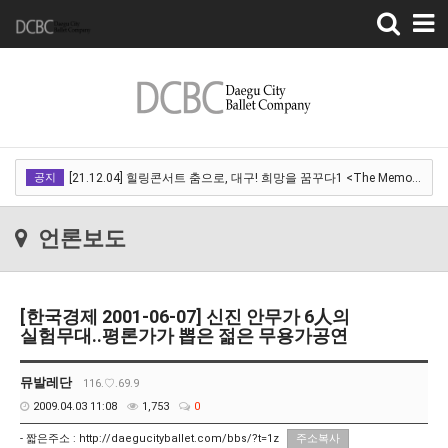
Toggle
navigation
[22.03.18]2022 SPRING CONCERT 제 1회 디오오케스트라 정기연주회<아…
공지
[21.12.04] 힐링콘서트 춤으로, 대구! 희망을 꿈꾸다1 <The Memory of …
[21.12.01] 2021DCDF 달서현대춤축제 Now Here, 지금여기!<사라진 작은…
언론보도
[21.11.13] 호두까기인형 아양아트센터
[21.10.22-23] 대구국제오페라축제<아이다> 오페라하우스
[한국경제 2001-06-07] 신진 안무가 6人의
[22.03.18]2022 SPRING CONCERT 제 1회 디오오케스트라 정기연주회<아…
실험무대..평론가가 뽑은 젊은 무용가공연
[21.12.04] 힐링콘서트 춤으로, 대구! 희망을 꿈꾸다1 <The Memory of …
뮤발레단
116.♡.69.9
[21.12.01] 2021DCDF 달서현대춤축제 Now Here, 지금여기!<사라진 작은…
2009.04.03 11:08
1,753
0
[21.11.13] 호두까기인형 아양아트센터
- 짧은주소 :
http://daegucityballet.com/bbs/?t=1z
주소복사