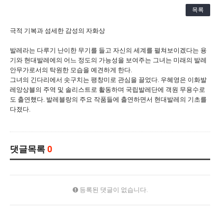
[21.10.22-23] 대구국제오페라축제<아이다> 오페라하우스
목록
극적 기복과 섬세한 감성의 자화상
발레라는 다루기 난이한 무기를 들고 자신의 세계를 펼쳐보이겠다는 용
기와 현대발레에의 어느 정도의 가능성을 보여주는 그녀는 미래의 발레
안무가로서의 탁원한 모습을 예견하게 한다.
그녀의 긴다리에서 솟구치는 팽창미로 관심을 끌었다. 우혜영은 이화발
레앙상블의 주역 및 솔리스트로 활동하며 국립발레단에 객원 무용수로
도 출연했다. 발레블랑의 주요 작품들에 출연하면서 현대발레의 기초를
다졌다.
댓글목록
0
등록된 댓글이 없습니다.