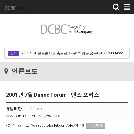
Toggle
navigation
[22.03.18]2022 SPRING CONCERT 제 1회 디오오케스트라 정기연주회<아…
공지
[21.12.04] 힐링콘서트 춤으로, 대구! 희망을 꿈꾸다1 <The Memory of …
[21.12.01] 2021DCDF 달서현대춤축제 Now Here, 지금여기!<사라진 작은…
언론보도
[21.11.13] 호두까기인형 아양아트센터
[21.10.22-23] 대구국제오페라축제<아이다> 오페라하우스
2001년 7월 Dance Forum - 댄스 포커스
[22.03.18]2022 SPRING CONCERT 제 1회 디오오케스트라 정기연주회<아…
[21.12.04] 힐링콘서트 춤으로, 대구! 희망을 꿈꾸다1 <The Memory of …
뮤발레단
116.♡.69.9
2009.04.15 11:54
2,295
0
[21.12.01] 2021DCDF 달서현대춤축제 Now Here, 지금여기!<사라진 작은…
- 짧은주소 :
http://daegucityballet.com/bbs/?t=4G
주소복사
[21.11.13] 호두까기인형 아양아트센터