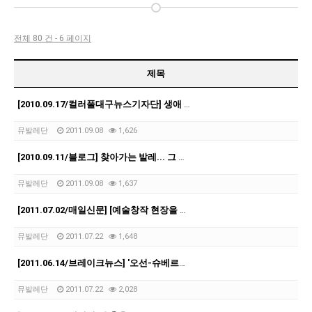
전체 80 건 - 6 페이지
제목
[2010.09.17/컬러풀대구뉴스기자단] 생애 처음 보는 발레이야기
뮤발레단
2011.09.08
1,626
[2010.09.11/블로그] 찾아가는 발레... 그 아름다움 속으로
뮤발레단
2011.09.08
1,637
[2011.07.02/매일신문] [예술창작 현장을 찾아서] … 우혜영 뮤발레단
뮤발레단
2011.07.22
1,648
[2011.06.14/브레이크뉴스] '오선-슈베르트의 예술과 사랑'
뮤발레단
2011.07.22
2,028