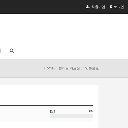
회원가입
로그인
식
Home
발레단 자료실
언론보도
0%
LV.
1