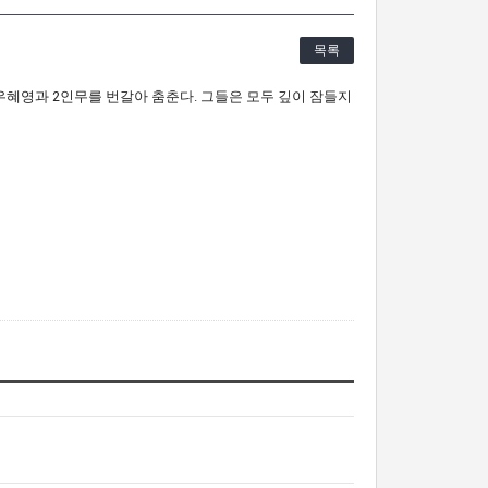
목록
우혜영과 2인무를 번갈아 춤춘다. 그들은 모두 깊이 잠들지