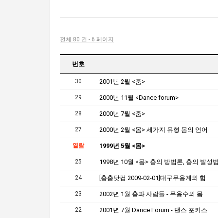
전체 80 건 - 6 페이지
번호
30
2001년 2월 <춤>
29
2000년 11월 <Dance forum>
28
2000년 7월 <춤>
27
2000년 2월 <몸> 세가지 유형 몸의 언어
열람
1999년 5월 <몸>
25
1998년 10월 <몸> 춤의 방법론, 춤의 발성
24
[춤춤닷컴 2009-02-01]대구무용계의 힘
23
2002년 1월 춤과 사람들 - 무용수의 몸
22
2001년 7월 Dance Forum - 댄스 포커스