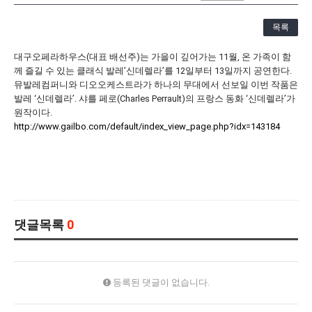
[21.10.22-23] 대구국제오페라축제<아이다> 오페라하우스
목록
대구오페라하우스(대표 배선주)는 가을이 깊어가는 11월, 온 가족이 함
께 즐길 수 있는 클래식 발레’신데렐라’를 12일부터 13일까지 공연한다.
뮤발레컴퍼니와 디오오케스트라가 하나의 무대에서 선보일 이번 작품은
발레 ‘신데렐라’. 샤를 페로(Charles Perrault)의 프랑스 동화 ‘신데렐라’가
원작이다.
http://www.gailbo.com/default/index_view_page.php?idx=143184
댓글목록
0
등록된 댓글이 없습니다.