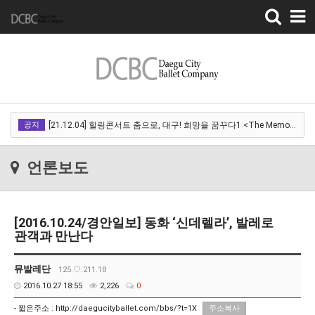
Toggle
navigation
[22.03.18]2022 SPRING CONCERT 제 1회 디오오케스트라 정기연주회<아…
공지
[21.12.04] 힐링콘서트 춤으로, 대구! 희망을 꿈꾸다1 <The Memory of …
[21.12.01] 2021DCDF 달서현대춤축제 Now Here, 지금여기!<사라진 작은…
언론보도
[21.11.13] 호두까기인형 아양아트센터
[21.10.22-23] 대구국제오페라축제<아이다> 오페라하우스
[2016.10.24/경안일보] 동화 ‘신데렐라’, 발레로
[22.03.18]2022 SPRING CONCERT 제 1회 디오오케스트라 정기연주회<아…
관객과 만난다
[21.12.04] 힐링콘서트 춤으로, 대구! 희망을 꿈꾸다1 <The Memory of …
뮤발레단
125.♡.211.18
[21.12.01] 2021DCDF 달서현대춤축제 Now Here, 지금여기!<사라진 작은…
2016.10.27 18:55
2,226
0
[21.11.13] 호두까기인형 아양아트센터
- 짧은주소 :
http://daegucityballet.com/bbs/?t=1X
주소복사