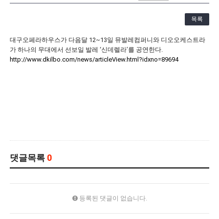
[21.10.22-23] 대구국제오페라축제<아이다> 오페라하우스
목록
대구오페라하우스가 다음달 12~13일 뮤발레컴퍼니와 디오오케스트라
가 하나의 무대에서 선보일 발레 ‘신데렐라’를 공연한다.
http://www.dkilbo.com/news/articleView.html?idxno=89694
댓글목록
0
등록된 댓글이 없습니다.