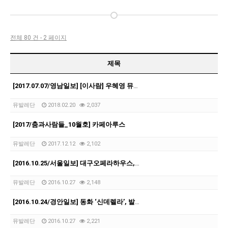
전체 80 건 - 2 페이지
제목
[2017.07.07/영남일보] [이사람] 우혜영 뮤발레컴퍼니 대표
뮤발레단
2018.02.20
2,037
[2017/춤과사람들_10월호] 카페아루스
뮤발레단
2017.12.12
2,102
[2016.10.25/서울일보] 대구오페라하우스, 드라마틱 발레 ‘신데렐라’
뮤발레단
2016.10.27
2,148
[2016.10.24/경안일보] 동화 ‘신데렐라’, 발레로 관객과 만난다
뮤발레단
2016.10.27
2,221