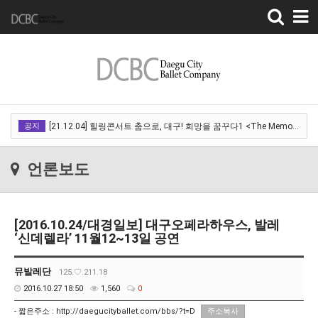
Toggle
navigation
[22.03.18]2022 SPRING CONCERT 제 1회 디오오케스트라 정기연주회<아…
공지
[21.12.04] 힐링콘서트 춤으로, 대구! 희망을 꿈꾸다1 <The Memory of …
[21.12.01] 2021DCDF 달서현대춤축제 Now Here, 지금여기!<사라진 작은…
언론보도
[21.11.13] 호두까기인형 아양아트센터
[21.10.22-23] 대구국제오페라축제<아이다> 오페라하우스
[2016.10.24/대경일보] 대구오페라하우스, 발레
[22.03.18]2022 SPRING CONCERT 제 1회 디오오케스트라 정기연주회<아…
‘신데렐라’ 11월12~13일 공연
[21.12.04] 힐링콘서트 춤으로, 대구! 희망을 꿈꾸다1 <The Memory of …
뮤발레단
125.♡.211.18
[21.12.01] 2021DCDF 달서현대춤축제 Now Here, 지금여기!<사라진 작은…
2016.10.27 18:50
1,560
0
[21.11.13] 호두까기인형 아양아트센터
- 짧은주소 :
http://daegucityballet.com/bbs/?t=D
주소복사