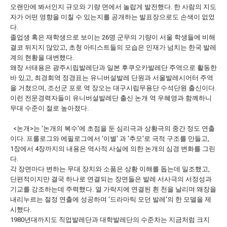
오랜만에 봐서인지 규모와 기량 면에서 놀랍게 발전했다. 한 사람의 지도
자가 어떤 영향을 미칠 수 있는지를 공개하는 발표장으로도 손색이 없었
다.
졸업생 혹은 재학생으로 보이는 26명 군무의 기량이 서울 학생들에 비해
결코 뒤지지 않았고, 초청 아티스트들의 모습은 인재가 넘치는 한국 발레
계의 현황을 대변했다.
왜장 서태용은 광주시립발레단과 일본 후쿠오카발레단 주역으로 활동한
바 있고, 최경회역 정경표는 유니버설발레 단원과 서울발레시어터 주역
을 거쳤으며, 조선군 포로 역 장오는 대구시립무용단 수석단원 출신이다.
이런 전문경력자들이 유니버설발레단 출신 논개 역 우혜영과 함꼐하니
무대 수준이 절로 높아졌다.
<논개>는 '논개의 복수'에 초점을 둔 심리극과 상황극의 중간 정도 연출
이다. 프롤로그와 에필로그에서 '이별' 과 '추모'로 극적 구조를 만들고,
1장에서 4장까지의 내용은 역사적 사실에 의한 논개의 심경 변화를 그린
다.
각 장면마다 변하는 무대 장치와 소품은 상황 이해를 돕는데 일조했고,
단편적이지만 결국 하나로 연결되는 장면들은 발레 서사극의 서정성과
기교를 강조하는데 주력했다. 열 가락지에 연결된 흰 천을 날리며 왜장을
내리누르는 절정 연출에 성공하며 '드라마틱 모던 발레'의 한 모델을 제
시했다.
1980년대까지도 직업발레단과 대학발레단의 수준차는 지금처럼 크지