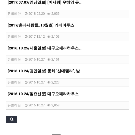
[2017.07.07/영남일보] [이사람] 우혜영 뮤발레컴퍼니 대표
뮤발레단
2018.02.20
2,039
[2017/춤과사람들_10월호] 카페아루스
뮤발레단
2017.12.12
2,108
[2016.10.25/서울일보] 대구오페라하우스, 드라마틱 발레 ‘신데렐라’
뮤발레단
2016.10.27
2,151
[2016.10.24/경안일보] 동화 ‘신데렐라’, 발레로 관객과 만난다
뮤발레단
2016.10.27
2,228
[2016.10.24/일요신문] 대구오페라하우스 '발레 신데렐라' 다음달 12일 공연
뮤발레단
2016.10.27
2,059