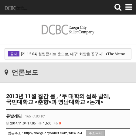
Toggle
navigation
[22.03.18]2022 SPRING CONCERT 제 1회 디오오케스트라 정기연주회<아…
공지
[21.12.04] 힐링콘서트 춤으로, 대구! 희망을 꿈꾸다1 <The Memory of …
[21.12.01] 2021DCDF 달서현대춤축제 Now Here, 지금여기!<사라진 작은…
언론보도
[21.11.13] 호두까기인형 아양아트센터
[21.10.22-23] 대구국제오페라축제<아이다> 오페라하우스
2013년 11월 월간 몸 , *두 대학의 설화 발레,
[22.03.18]2022 SPRING CONCERT 제 1회 디오오케스트라 정기연주회<아…
국민대학교 <춘향>과 영남대학교 <논개>
[21.12.04] 힐링콘서트 춤으로, 대구! 희망을 꿈꾸다1 <The Memory of …
뮤발레단
165.♡.80.101
[21.12.01] 2021DCDF 달서현대춤축제 Now Here, 지금여기!<사라진 작은…
2014.11.04 17:05
1,600
0
[21.11.13] 호두까기인형 아양아트센터
- 짧은주소 :
http://daegucityballet.com/bbs/?t=H
주소복사