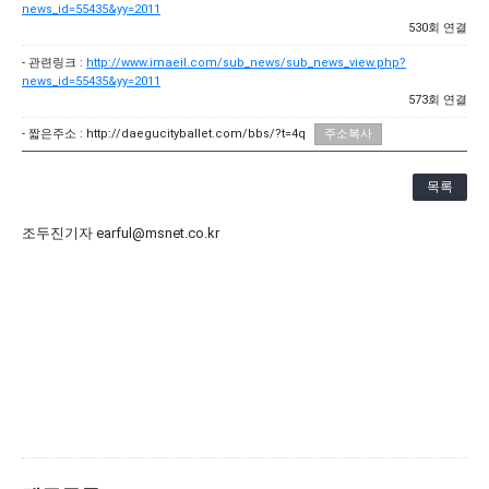
news_id=55435&yy=2011
[21.10.22-23] 대구국제오페라축제<아이다> 오페라하우스
530회 연결
- 관련링크 :
http://www.imaeil.com/sub_news/sub_news_view.php?
news_id=55435&yy=2011
573회 연결
- 짧은주소 :
http://daegucityballet.com/bbs/?t=4q
주소복사
목록
조두진기자 earful@msnet.co.kr