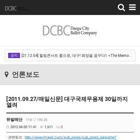
Toggle
navigation
[22.03.18]2022 SPRING CONCERT 제 1회 디오오케스트라 정기연주회<아…
공지
[21.12.04] 힐링콘서트 춤으로, 대구! 희망을 꿈꾸다1 <The Memory of …
[21.12.01] 2021DCDF 달서현대춤축제 Now Here, 지금여기!<사라진 작은…
언론보도
[21.11.13] 호두까기인형 아양아트센터
[21.10.22-23] 대구국제오페라축제<아이다> 오페라하우스
[2011.09.27/매일신문] 대구국제무용제 30일까지
[22.03.18]2022 SPRING CONCERT 제 1회 디오오케스트라 정기연주회<아…
열려
[21.12.04] 힐링콘서트 춤으로, 대구! 희망을 꿈꾸다1 <The Memory of …
뮤발레단
118.♡.190.25
[21.12.01] 2021DCDF 달서현대춤축제 Now Here, 지금여기!<사라진 작은…
2012.04.05 11:41
1,611
0
[21.11.13] 호두까기인형 아양아트센터
- 관련링크 :
http://www.imaeil.com/sub_news/sub_news_view.php?