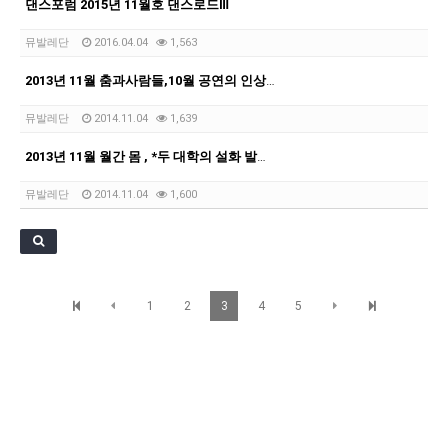
댄스포럼 2015년 11월호 댄스로드Ⅲ
뮤발레단
2016.04.04
1,563
2013년 11월 춤과사람들,10월 공연의 인상과 비인상 Ⅱ
뮤발레단
2014.11.04
1,639
2013년 11월 월간 몸 , *두 대학의 설화 발레, 국민대학교 <춘향>과 영남대학교 <…
뮤발레단
2014.11.04
1,600
1
2
3
4
5
우혜영 대구시티발레단 정보
© 우혜영 대구시티발레단. All Rights Reserved.