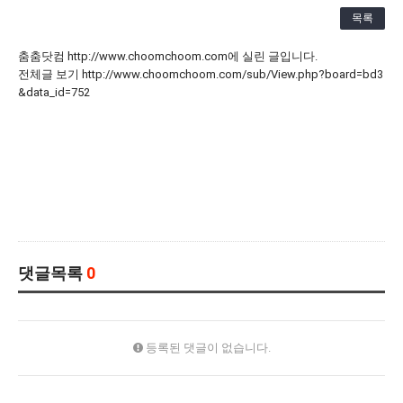
[21.10.22-23] 대구국제오페라축제<아이다> 오페라하우스
목록
춤춤닷컴 http://www.choomchoom.com에 실린 글입니다.
전체글 보기 http://www.choomchoom.com/sub/View.php?board=bd3
&data_id=752
댓글목록
0
등록된 댓글이 없습니다.