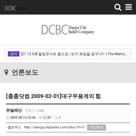
Toggle
navigation
[22.03.18]2022 SPRING CONCERT 제 1회 디오오케스트라 정기연주회<아…
공지
[21.12.04] 힐링콘서트 춤으로, 대구! 희망을 꿈꾸다1 <The Memory of …
[21.12.01] 2021DCDF 달서현대춤축제 Now Here, 지금여기!<사라진 작은…
언론보도
[21.11.13] 호두까기인형 아양아트센터
[21.10.22-23] 대구국제오페라축제<아이다> 오페라하우스
[춤춤닷컴 2009-02-01]대구무용계의 힘
[22.03.18]2022 SPRING CONCERT 제 1회 디오오케스트라 정기연주회<아…
[21.12.04] 힐링콘서트 춤으로, 대구! 희망을 꿈꾸다1 <The Memory of …
뮤발레단
119.♡.7.206
2009.08.10 23:46
2,187
0
[21.12.01] 2021DCDF 달서현대춤축제 Now Here, 지금여기!<사라진 작은…
- 짧은주소 :
http://daegucityballet.com/bbs/?t=11
주소복사
[21.11.13] 호두까기인형 아양아트센터