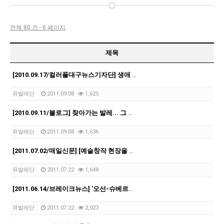
전체 80 건 - 6 페이지
제목
[2010.09.17/컬러풀대구뉴스기자단] 생애 처음 보는 발레이야기
뮤발레단
2011.09.08
1,625
[2010.09.11/블로그] 찾아가는 발레... 그 아름다움 속으로
뮤발레단
2011.09.08
1,636
[2011.07.02/매일신문] [예술창작 현장을 찾아서] … 우혜영 뮤발레단
뮤발레단
2011.07.22
1,648
[2011.06.14/브레이크뉴스] '오선-슈베르트의 예술과 사랑'
뮤발레단
2011.07.22
2,023