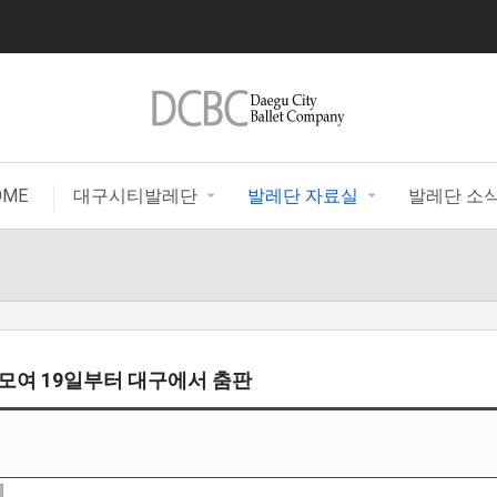
|
OME
대구시티발레단
발레단 자료실
발레단 소
5명 모여 19일부터 대구에서 춤판