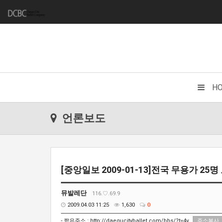
H
언론보도
[중앙일보 2009-01-13]전국 무용가 2
뮤발레단
116.♡.69.9
2009.04.03 11:25
1,630
0
- 짧은주소 :
http://daegucityballet.com/bbs/?t=4v
주소복사