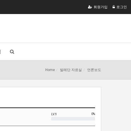
회원가입
로그인
식
Home
발레단 자료실
언론보도
0%
LV.
1