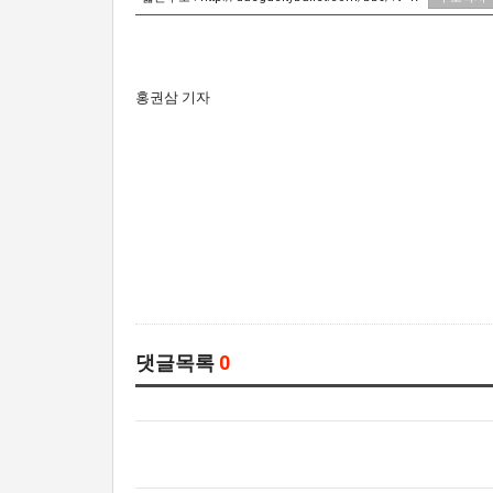
홍권삼 기자
댓글목록
0