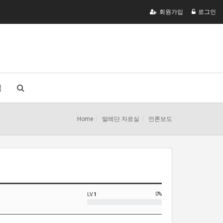
회원가입
로그인
식
Home
발레단 자료실
언론보도
0%
LV.
1