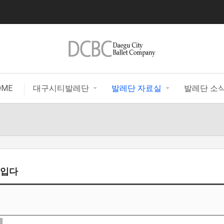
|
OME
대구시티발레단
발레단 자료실
발레단 소
 입다