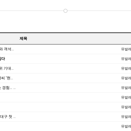
제목
[매일신문 2008-09-01]퓨전 입은 발레, 무대와 객석의 벽 허물다
뮤발
입다
뮤발
[대전일보 2008-05-26]“중견 안무가들 춤사위 기대하세요”
뮤발
[매일신문 2007-04-02]무용가 장유경·우혜영씨 '현대춤작가 12인전' 참가
뮤발
[동아일보 2007-03-28]불행은 행복을 부르는 경험… 현대춤작가 12인전
뮤발
뮤발
뮤발
[매일신문 2006-09-08]'로맨틱 발레' 우혜영 대구 첫 무대…10일 문예회관
뮤발
뮤발