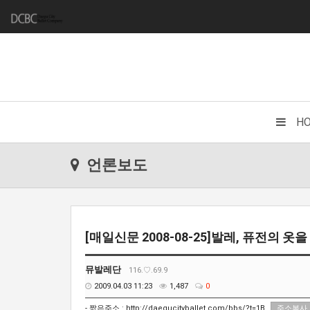
H
언론보도
[매일신문 2008-08-25]발레, 퓨전의 옷을
뮤발레단
116.♡.69.9
2009.04.03 11:23
1,487
0
- 짧은주소 :
http://daegucityballet.com/bbs/?t=1B
주소복사