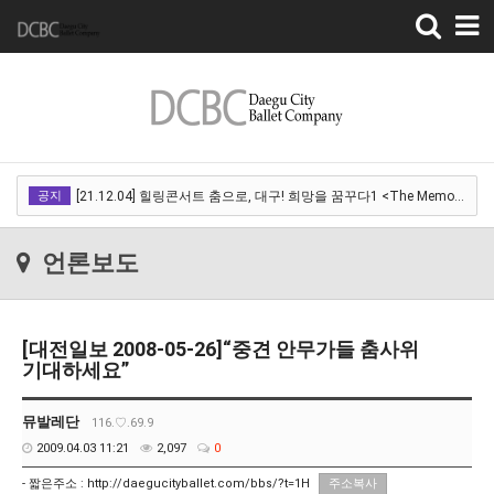
Toggle
navigation
[22.03.18]2022 SPRING CONCERT 제 1회 디오오케스트라 정기연주회<아…
공지
[21.12.04] 힐링콘서트 춤으로, 대구! 희망을 꿈꾸다1 <The Memory of …
[21.12.01] 2021DCDF 달서현대춤축제 Now Here, 지금여기!<사라진 작은…
언론보도
[21.11.13] 호두까기인형 아양아트센터
[21.10.22-23] 대구국제오페라축제<아이다> 오페라하우스
[대전일보 2008-05-26]“중견 안무가들 춤사위
[22.03.18]2022 SPRING CONCERT 제 1회 디오오케스트라 정기연주회<아…
기대하세요”
[21.12.04] 힐링콘서트 춤으로, 대구! 희망을 꿈꾸다1 <The Memory of …
뮤발레단
116.♡.69.9
[21.12.01] 2021DCDF 달서현대춤축제 Now Here, 지금여기!<사라진 작은…
2009.04.03 11:21
2,097
0
[21.11.13] 호두까기인형 아양아트센터
- 짧은주소 :
http://daegucityballet.com/bbs/?t=1H
주소복사