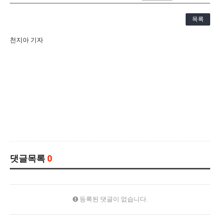
[21.10.22-23] 대구국제오페라축제<아이다> 오페라하우스
목록
천지아 기자
댓글목록
0
등록된 댓글이 없습니다.