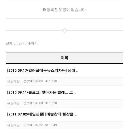
등록된 댓글이 없습니다.
전체 80 건 - 6 페이지
제목
[2010.09.17/컬러풀대구뉴스기자단] 생애 처음 보는 발레이야기
뮤발레단
2011.09.08
1,628
[2010.09.11/블로그] 찾아가는 발레... 그 아름다움 속으로
뮤발레단
2011.09.08
1,638
[2011.07.02/매일신문] [예술창작 현장을 찾아서] … 우혜영 뮤발레단
뮤발레단
2011.07.22
1,649