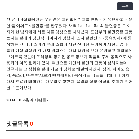
[21.10.22-23] 대구국제오페라축제<아이다> 오페라하우스
목록
전 유니버설발레단원 우혜영은 고전발레기교를 변형시킨 유연하고 시원
한 춤 어휘로 <불면증>을 안무했다. 새벽 1시, 3시, 5시의 불면증은 두 여
자와 한 남자에게 서로 다른 양상으로 나타났다. 도입부의 불면증은 고통
보다는 발레의 낭만적 이미지가 강했다. 조지 발란신의 <몽유병자>에 등
장하는 긴 머리 소녀의 부레 스텝이 지닌 신비한 두려움이 재현되었다.
특히 여성 의상인 긴 바지 원피스는 다리 라인을 보다 유연하고 화려하게
보이도록 했는데 우혜영의 장기인 롱드 장브가 작품의 주제 동작으로 사
용되어 더욱 효과가 컸다. 후반으로 가면서 불면의 고통이 심해지는데,
안무자는 그 상황을 발레 기교의 강화로 해결해나갔다. 성악, 피아노 음
악, 종소리, 빠른 박자로의 변환에 따라 움직임도 강도를 더해가다 점차
다시 조용히 배회하는 마무리로 향했다. 음악과 상황 설정의 조화가 뛰어
난 수준이었다.
2004. 10. <춤과 사람들>
댓글목록
0