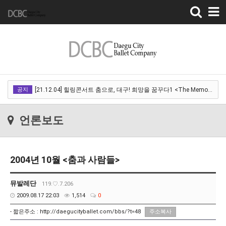
Toggle
navigation
[22.03.18]2022 SPRING CONCERT 제 1회 디오오케스트라 정기연주회<아…
공지
[21.12.04] 힐링콘서트 춤으로, 대구! 희망을 꿈꾸다1 <The Memory of …
[21.12.01] 2021DCDF 달서현대춤축제 Now Here, 지금여기!<사라진 작은…
언론보도
[21.11.13] 호두까기인형 아양아트센터
[21.10.22-23] 대구국제오페라축제<아이다> 오페라하우스
2004년 10월 <춤과 사람들>
[22.03.18]2022 SPRING CONCERT 제 1회 디오오케스트라 정기연주회<아…
[21.12.04] 힐링콘서트 춤으로, 대구! 희망을 꿈꾸다1 <The Memory of …
뮤발레단
119.♡.7.206
2009.08.17 22:03
1,514
0
[21.12.01] 2021DCDF 달서현대춤축제 Now Here, 지금여기!<사라진 작은…
- 짧은주소 :
http://daegucityballet.com/bbs/?t=48
주소복사
[21.11.13] 호두까기인형 아양아트센터