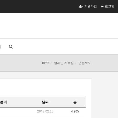
회원가입
로그인
식
Home
발레단 자료실
언론보도
쓴이
날짜
뷰
2018.02.20
4,205