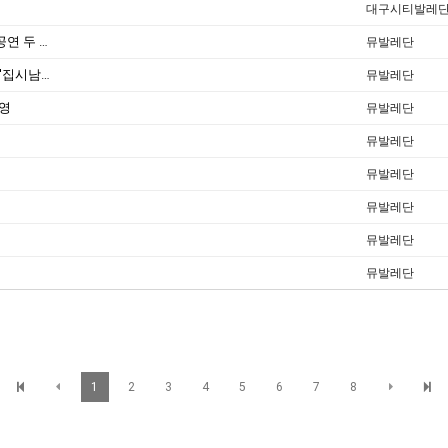
대구시티발레
[2017/공연과리뷰_99호] 초겨울, 지역의 춤 공연 두 편
뮤발레단
[2011.11.04/매일신문] 독일낭만코믹오페라 '집시남작' 대구서 초연
뮤발레단
혜영
뮤발레단
뮤발레단
뮤발레단
뮤발레단
뮤발레단
뮤발레단
1
2
3
4
5
6
7
8