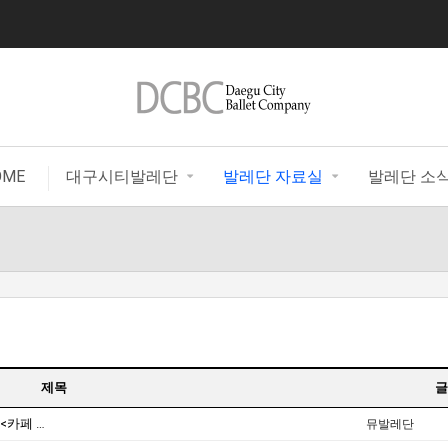
|
OME
대구시티발레단
발레단 자료실
발레단 소
제목
글
지역문화예술 특성화 지원사업 우수상 수상 <카페 아루스>
뮤발레단