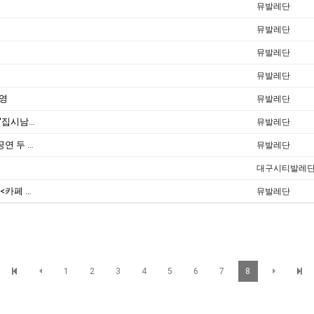
뮤발레단
뮤발레단
뮤발레단
뮤발레단
혜영
뮤발레단
[2011.11.04/매일신문] 독일낭만코믹오페라 '집시남작' 대구서 초연
뮤발레단
[2017/공연과리뷰_99호] 초겨울, 지역의 춤 공연 두 편
뮤발레단
대구시티발레
지역문화예술 특성화 지원사업 우수상 수상 <카페 아루스>
뮤발레단
1
2
3
4
5
6
7
8