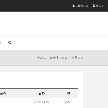
회원가입
로그인
식
Home
발레단 자료실
언론보도
쓴이
날짜
뷰
2009.04.15
2,233