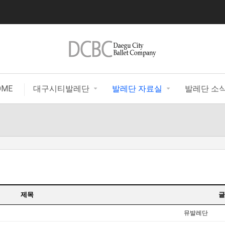
|
OME
대구시티발레단
발레단 자료실
발레단 소
제목
글
뮤발레단