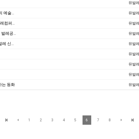
뮤발
[2011.06.14/브레이크뉴스] '오선-슈베르트의 예술과 사랑'
뮤발
[2017.07.07/영남일보] [이사람] 우혜영 뮤발레컴퍼니 대표
뮤발
[오마이뉴스 2009-01-24]소극장에서 펼쳐진 발레공연 '눈길'
뮤발
[2016.10.24/일요신문] 대구오페라하우스 '발레 신데렐라' 다음달 12일 공연
뮤발
뮤발
법
뮤발
뮤발
기하는 동화
뮤발
1
2
3
4
5
6
7
8