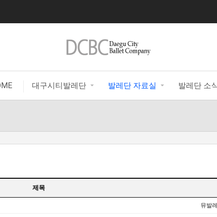
|
OME
대구시티발레단
발레단 자료실
발레단 소
제목
뮤발