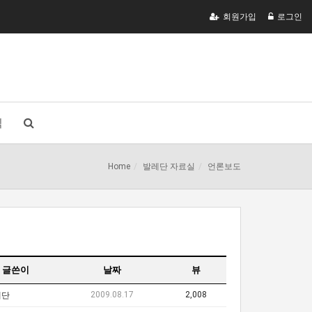
회원가입
로그인
식
Home
발레단 자료실
언론보도
글쓴이
날짜
뷰
2009.08.17
2,008
레단