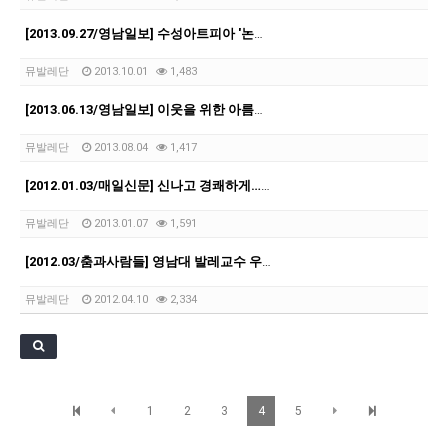
[21.10.22-23] 대구국제오페라축제<아이다> 오페라하우스
[2013.09.27/영남일보] 수성아트피아 '논개-열가락지의 춤' 공연
뮤발레단
2013.10.01
1,483
[2013.06.13/영남일보] 이웃을 위한 아름다운 몸짓
뮤발레단
2013.08.04
1,417
[2012.01.03/매일신문] 신나고 경쾌하게…왈츠·폴카로 여는 새해
뮤발레단
2013.01.07
1,591
[2012.03/춤과사람들] 영남대 발레교수 우혜영
뮤발레단
2012.04.10
2,334
1
2
3
4
5