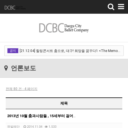
Toggle
navigation
[22.03.18]2022 SPRING CONCERT 제 1회 디오오케스트라 정기연주회<아…
공지
[21.12.04] 힐링콘서트 춤으로, 대구! 희망을 꿈꾸다1 <The Memory of …
[21.12.01] 2021DCDF 달서현대춤축제 Now Here, 지금여기!<사라진 작은…
언론보도
[21.11.13] 호두까기인형 아양아트센터
[21.10.22-23] 대구국제오페라축제<아이다> 오페라하우스
전체 80 건 - 4 페이지
[22.03.18]2022 SPRING CONCERT 제 1회 디오오케스트라 정기연주회<아…
[21.12.04] 힐링콘서트 춤으로, 대구! 희망을 꿈꾸다1 <The Memory of …
제목
[21.12.01] 2021DCDF 달서현대춤축제 Now Here, 지금여기!<사라진 작은…
2013년 10월 춤과사람들 , 15세부터 걸어온 발레의 길 우혜영
[21.11.13] 호두까기인형 아양아트센터
뮤발레단
2014.11.04
1,533