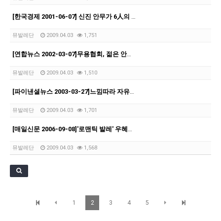
[21.10.22-23] 대구국제오페라축제<아이다> 오페라하우스
[한국경제 2001-06-07] 신진 안무가 6人의 실험무대..평론가가 뽑은 젊은 무용가공…
뮤발레단
2009.04.03
1,751
[연합뉴스 2002-03-07]무용협회, 젊은 안무자 창작공연 참가자 선정
뮤발레단
2009.04.03
1,510
[파이낸셜뉴스 2003-03-27]느낌따라 자유롭게 즉흥춤으로의 초대
뮤발레단
2009.04.03
1,701
[매일신문 2006-09-08]'로맨틱 발레' 우혜영 대구 첫 무대…10일 문예회관
뮤발레단
2009.04.03
1,568
1
2
3
4
5