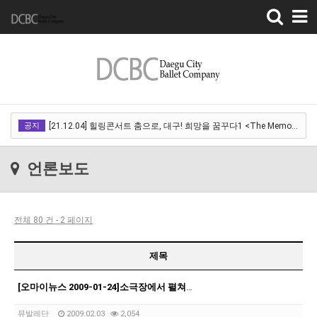
Toggle
navigation
[22.03.18]2022 SPRING CONCERT 제 1회 디오오케스트라 정기연주회<아…
공지
[21.12.04] 힐링콘서트 춤으로, 대구! 희망을 꿈꾸다1 <The Memory of …
[21.12.01] 2021DCDF 달서현대춤축제 Now Here, 지금여기!<사라진 작은…
언론보도
[21.11.13] 호두까기인형 아양아트센터
[21.10.22-23] 대구국제오페라축제<아이다> 오페라하우스
전체 80 건 - 2 페이지
[22.03.18]2022 SPRING CONCERT 제 1회 디오오케스트라 정기연주회<아…
[21.12.04] 힐링콘서트 춤으로, 대구! 희망을 꿈꾸다1 <The Memory of …
제목
[21.12.01] 2021DCDF 달서현대춤축제 Now Here, 지금여기!<사라진 작은…
[오마이뉴스 2009-01-24]소극장에서 펼쳐진 발레공연 '눈길'
[21.11.13] 호두까기인형 아양아트센터
뮤발레단
2009.02.03
2,054