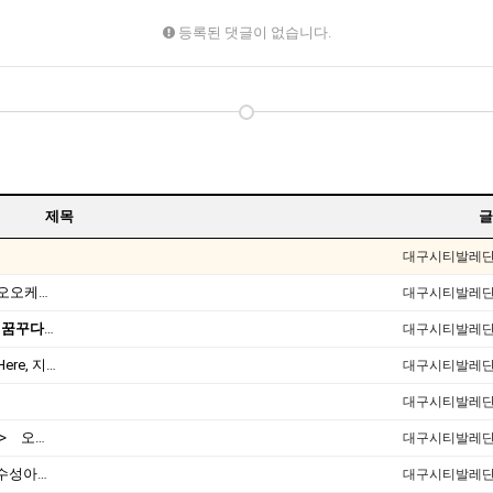
등록된 댓글이 없습니다.
제목
글
대구시티발레
[22.03.18]2022 SPRING CONCERT 제 1회 디오오케스트라 정기연주회<아름답고 푸른 도나우 강>, <호두까기 인형 中 '꽃의왈츠'> 대구오페라하우스
대구시티발레
[21.12.04] 힐링콘서트 춤으로, 대구! 희망을 꿈꾸다1 <The Memory of Chungna hill> 웃는얼굴아트센터 청룡홀
대구시티발레
[21.12.01] 2021DCDF 달서현대춤축제 Now Here, 지금여기!<사라진 작은 별들의 밤> 웃는얼굴아트센터 청룡홀
대구시티발레
대구시티발레
[21.10.22-23] 대구국제오페라축제<아이다> 오페라하우스
대구시티발레
[21.10.09] 2021 대구경북 발레페스티벌 수성아트피아
대구시티발레