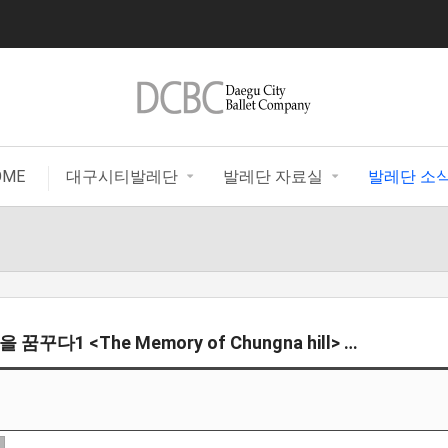
|
OME
대구시티발레단
발레단 자료실
발레단 소
꿈꾸다1 <The Memory of Chungna hill> …