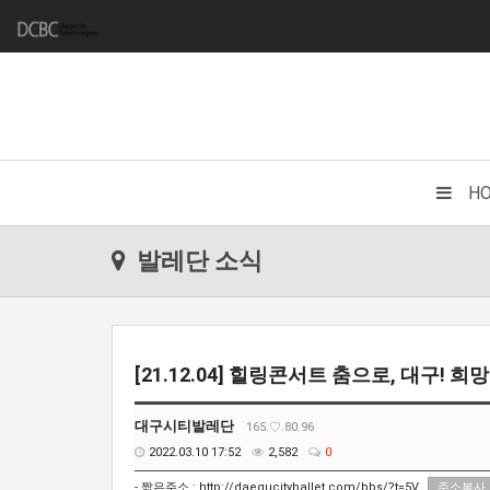
H
발레단 소식
[21.12.04] 힐링콘서트 춤으로, 대구! 희망을 
대구시티발레단
165.♡.80.96
2022.03.10 17:52
2,582
0
- 짧은주소 :
http://daegucityballet.com/bbs/?t=5V
주소복사