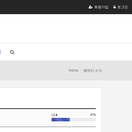
회원가입
로그인
식
Home
발레단 소식
41%
LV.
4