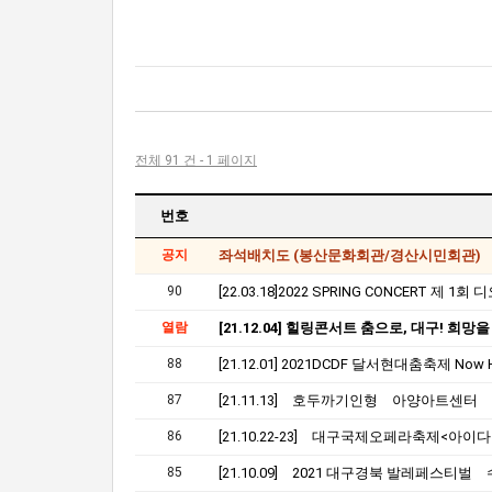
전체 91 건 - 1 페이지
번호
공지
좌석배치도 (봉산문화회관/경산시민회관)
90
열람
88
87
[21.11.13] 호두까기인형 아양아트센터
86
85