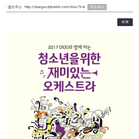
[21.10.22-23] 대구국제오페라축제<아이다> 오페라하우스
- 짧은주소 :
http://daegucityballet.com/bbs/?t=A
주소복사
목록