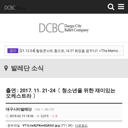
Toggle
navigation
[22.03.18]2022 SPRING CONCERT 제 1회 디오오케스트라 정기연주회<아…
공지
[21.12.04] 힐링콘서트 춤으로, 대구! 희망을 꿈꾸다1 <The Memory of …
[21.12.01] 2021DCDF 달서현대춤축제 Now Here, 지금여기!<사라진 작은…
발레단 소식
[21.11.13] 호두까기인형 아양아트센터
[21.10.22-23] 대구국제오페라축제<아이다> 오페라하우스
출연 : 2017. 11. 21-24〔 청소년을 위한 재미있는
[22.03.18]2022 SPRING CONCERT 제 1회 디오오케스트라 정기연주회<아…
오케스트라 〕
[21.12.04] 힐링콘서트 춤으로, 대구! 희망을 꿈꾸다1 <The Memory of …
대구시티발레단
165.♡.80.101
[21.12.01] 2021DCDF 달서현대춤축제 Now Here, 지금여기!<사라진 작은…
2018.02.19 18:06
3,019
0
[21.11.13] 호두까기인형 아양아트센터
- 첨부파일 :
VTtLtwXjYKm6QAGU.jpg
(711.2K) -
다운로드