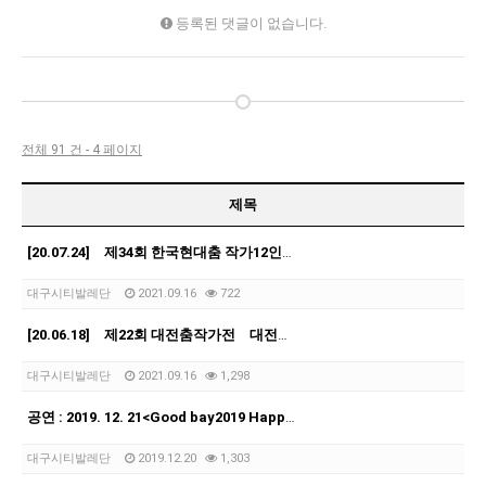
등록된 댓글이 없습니다.
전체 91 건 - 4 페이지
제목
[20.07.24] 제34회 한국현대춤 작가12인전 <The path of fate> 유니…
대구시티발레단
2021.09.16
722
[20.06.18] 제22회 대전춤작가전 대전예술의전당
대구시티발레단
2021.09.16
1,298
공연 : 2019. 12. 21<Good bay2019 Happy2020 발레(동물의 사육…
대구시티발레단
2019.12.20
1,303