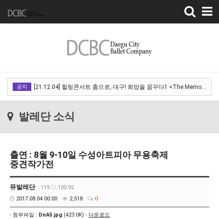
Toggle
navigation
[22.03.18]2022 SPRING CONCERT 제 1회 디오오케스트라 정기연주회<아…
공지
[21.12.04] 힐링콘서트 춤으로, 대구! 희망을 꿈꾸다1 <The Memory of …
[21.12.01] 2021DCDF 달서현대춤축제 Now Here, 지금여기!<사라진 작은…
발레단 소식
[21.11.13] 호두까기인형 아양아트센터
[21.10.22-23] 대구국제오페라축제<아이다> 오페라하우스
출연 : 8월 9-10일 수성아트피아 무용축제
[22.03.18]2022 SPRING CONCERT 제 1회 디오오케스트라 정기연주회<아…
중견작가전
[21.12.04] 힐링콘서트 춤으로, 대구! 희망을 꿈꾸다1 <The Memory of …
뮤발레단
119.♡.100.92
[21.12.01] 2021DCDF 달서현대춤축제 Now Here, 지금여기!<사라진 작은…
2017.08.04 00:00
2,518
0
[21.11.13] 호두까기인형 아양아트센터
- 첨부파일 :
DnA5.jpg
(423.0K) -
다운로드