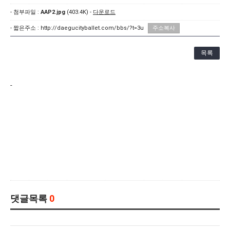
[21.10.22-23] 대구국제오페라축제<아이다> 오페라하우스
- 첨부파일 :
AAP2.jpg
(403.4K) -
다운로드
- 짧은주소 :
http://daegucityballet.com/bbs/?t=3u
주소복사
목록
-
댓글목록
0