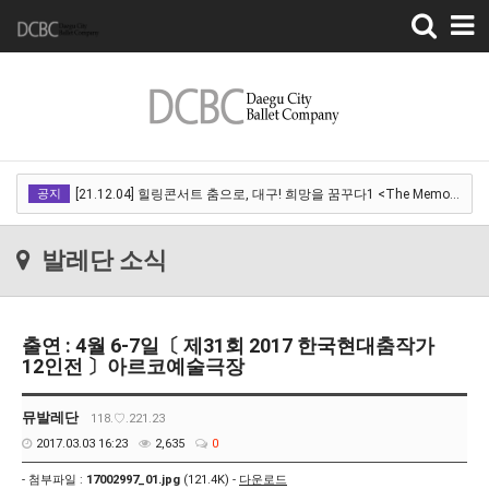
Toggle
navigation
[22.03.18]2022 SPRING CONCERT 제 1회 디오오케스트라 정기연주회<아…
공지
[21.12.04] 힐링콘서트 춤으로, 대구! 희망을 꿈꾸다1 <The Memory of …
[21.12.01] 2021DCDF 달서현대춤축제 Now Here, 지금여기!<사라진 작은…
발레단 소식
[21.11.13] 호두까기인형 아양아트센터
[21.10.22-23] 대구국제오페라축제<아이다> 오페라하우스
출연 : 4월 6-7일〔 제31회 2017 한국현대춤작가
[22.03.18]2022 SPRING CONCERT 제 1회 디오오케스트라 정기연주회<아…
12인전 〕아르코예술극장
[21.12.04] 힐링콘서트 춤으로, 대구! 희망을 꿈꾸다1 <The Memory of …
뮤발레단
118.♡.221.23
[21.12.01] 2021DCDF 달서현대춤축제 Now Here, 지금여기!<사라진 작은…
2017.03.03 16:23
2,635
0
[21.11.13] 호두까기인형 아양아트센터
- 첨부파일 :
17002997_01.jpg
(121.4K) -
다운로드