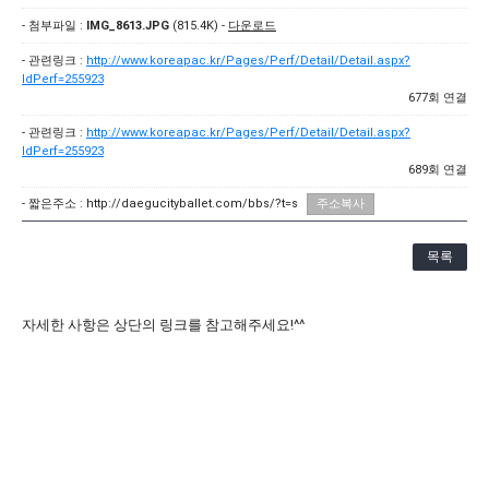
[21.10.22-23] 대구국제오페라축제<아이다> 오페라하우스
- 첨부파일 :
IMG_8613.JPG
(815.4K) -
다운로드
- 관련링크 :
http://www.koreapac.kr/Pages/Perf/Detail/Detail.aspx?
IdPerf=255923
677회 연결
- 관련링크 :
http://www.koreapac.kr/Pages/Perf/Detail/Detail.aspx?
IdPerf=255923
689회 연결
- 짧은주소 :
http://daegucityballet.com/bbs/?t=s
주소복사
목록
자세한 사항은 상단의 링크를 참고해주세요!^^