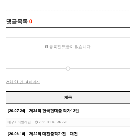
댓글목록
0
등록된 댓글이 없습니다.
전체 91 건 - 4 페이지
제목
[20.07.24] 제34회 한국현대춤 작가12인전 <The path of fate> 유니…
대구시티발레단
2021.09.16
720
[20.06.18] 제22회 대전춤작가전 대전예술의전당