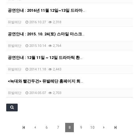
[21.10.22-23] 대구국제오페라축제<아이다> 오페라하우스
공연안내 : 2016년 11월 12일~13일 드라마틱 발레 〈신데렐라〉
뮤발레단
2016.10.27
2,318
공연안내 : 2015. 10. 24(토) 스마일 마스크 신드롬
뮤발레단
2015.10.14
2,764
공연안내 : 12월 11일 ~ 12일 드라마틱 환타지 호두까기인형
뮤발레단
2014.11.18
2,443
<늑대와 빨간두건> 뮤발레단 홈페이지 회원 50% 할인
뮤발레단
2014.05.07
2,703
6
7
8
9
10