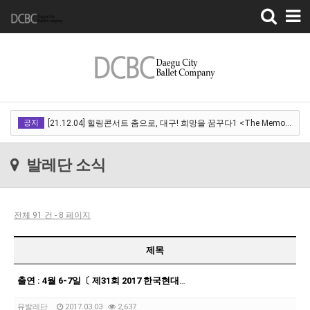
Toggle
navigation
[22.03.18]2022 SPRING CONCERT 제 1회 디오오케스트라 정기연주회<아…
공지
[21.12.04] 힐링콘서트 춤으로, 대구! 희망을 꿈꾸다1 <The Memory of …
[21.12.01] 2021DCDF 달서현대춤축제 Now Here, 지금여기!<사라진 작은…
발레단 소식
[21.11.13] 호두까기인형 아양아트센터
[21.10.22-23] 대구국제오페라축제<아이다> 오페라하우스
전체 91 건 - 8 페이지
[22.03.18]2022 SPRING CONCERT 제 1회 디오오케스트라 정기연주회<아…
[21.12.04] 힐링콘서트 춤으로, 대구! 희망을 꿈꾸다1 <The Memory of …
제목
[21.12.01] 2021DCDF 달서현대춤축제 Now Here, 지금여기!<사라진 작은…
출연 : 4월 6-7일〔 제31회 2017 한국현대춤작가 12인전 〕아르코예술극장
[21.11.13] 호두까기인형 아양아트센터
뮤발레단
2017.03.03
2,637