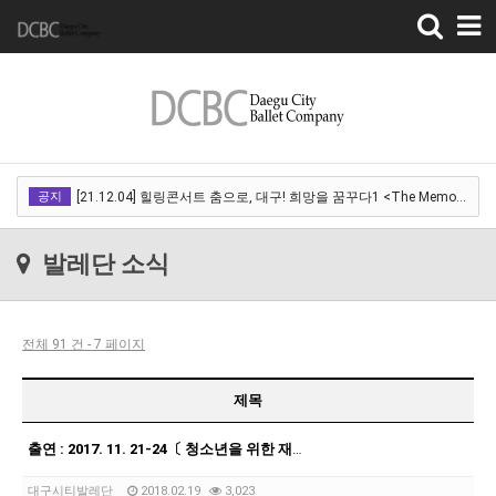
Toggle
navigation
[22.03.18]2022 SPRING CONCERT 제 1회 디오오케스트라 정기연주회<아…
공지
[21.12.04] 힐링콘서트 춤으로, 대구! 희망을 꿈꾸다1 <The Memory of …
[21.12.01] 2021DCDF 달서현대춤축제 Now Here, 지금여기!<사라진 작은…
발레단 소식
[21.11.13] 호두까기인형 아양아트센터
[21.10.22-23] 대구국제오페라축제<아이다> 오페라하우스
전체 91 건 - 7 페이지
[22.03.18]2022 SPRING CONCERT 제 1회 디오오케스트라 정기연주회<아…
[21.12.04] 힐링콘서트 춤으로, 대구! 희망을 꿈꾸다1 <The Memory of …
제목
[21.12.01] 2021DCDF 달서현대춤축제 Now Here, 지금여기!<사라진 작은…
출연 : 2017. 11. 21-24〔 청소년을 위한 재미있는 오케스트라 〕
[21.11.13] 호두까기인형 아양아트센터
대구시티발레단
2018.02.19
3,023