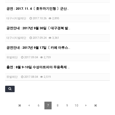
[21.10.22-23] 대구국제오페라축제<아이다> 오페라하우스
공연 : 2017. 11. 4〔 호두까기인형 〕군산예술의전당
대구시티발레단
2017.10.26
2,895
공연안내 : 2017년 9월 30일〔 대구경북 발레페스티벌 〕봉산문화회관
대구시티발레단
2017.09.24
3,361
공연안내 : 2017년 9월 17일〔 카페 아루스 〕대구오페라하우스
뮤발레단
2017.09.04
2,759
출연 : 8월 9-10일 수성아트피아 무용축제 중견작가전
뮤발레단
2017.08.04
2,519
6
7
8
9
10