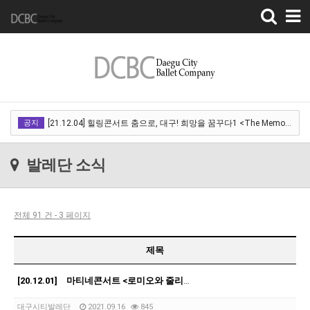
Toggle
navigation
[22.03.18]2022 SPRING CONCERT 제 1회 디오오케스트라 정기연주회<아…
공지
[21.12.04] 힐링콘서트 춤으로, 대구! 희망을 꿈꾸다1 <The Memory of …
[21.12.01] 2021DCDF 달서현대춤축제 Now Here, 지금여기!<사라진 작은…
발레단 소식
[21.11.13] 호두까기인형 아양아트센터
[21.10.22-23] 대구국제오페라축제<아이다> 오페라하우스
전체 91 건 - 3 페이지
[22.03.18]2022 SPRING CONCERT 제 1회 디오오케스트라 정기연주회<아…
[21.12.04] 힐링콘서트 춤으로, 대구! 희망을 꿈꾸다1 <The Memory of …
제목
[21.12.01] 2021DCDF 달서현대춤축제 Now Here, 지금여기!<사라진 작은…
[20.12.01] 마티네콘서트 <로미오와 줄리엣> 수성아트피아
[21.11.13] 호두까기인형 아양아트센터
대구시티발레단
2021.09.16
845