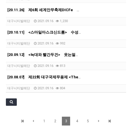
[21.10.22-23] 대구국제오페라축제<아이다> 오페라하우스
[20.11.26] 제6회 세계안무축제DICFe 수성아트피아
대구시티발레단
2021.09.16
1,230
[20.10.11] <스마일마스크신드롬> 수성아트피아
대구시티발레단
2021.09.16
992
[20.09.12] <늑대와 빨간두건> 웃는얼굴아트센터
대구시티발레단
2021.09.16
813
[20.08.07] 제22회 대구국제무용제 <The path of fate> 대구문화예술회…
대구시티발레단
2021.09.16
804
1
2
3
4
5