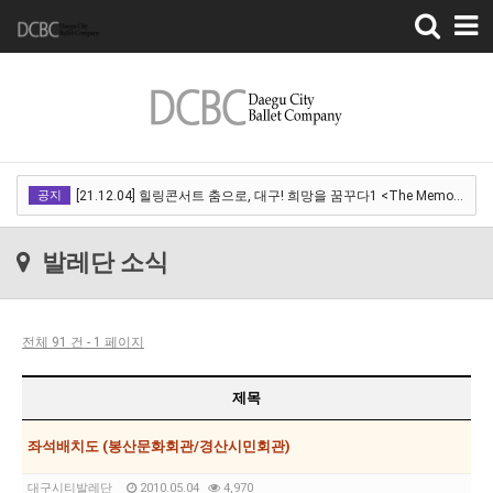
Toggle
navigation
[22.03.18]2022 SPRING CONCERT 제 1회 디오오케스트라 정기연주회<아…
공지
[21.12.04] 힐링콘서트 춤으로, 대구! 희망을 꿈꾸다1 <The Memory of …
[21.12.01] 2021DCDF 달서현대춤축제 Now Here, 지금여기!<사라진 작은…
발레단 소식
[21.11.13] 호두까기인형 아양아트센터
[21.10.22-23] 대구국제오페라축제<아이다> 오페라하우스
전체 91 건 - 1 페이지
[22.03.18]2022 SPRING CONCERT 제 1회 디오오케스트라 정기연주회<아…
[21.12.04] 힐링콘서트 춤으로, 대구! 희망을 꿈꾸다1 <The Memory of …
제목
[21.12.01] 2021DCDF 달서현대춤축제 Now Here, 지금여기!<사라진 작은…
좌석배치도 (봉산문화회관/경산시민회관)
[21.11.13] 호두까기인형 아양아트센터
대구시티발레단
2010.05.04
4,970