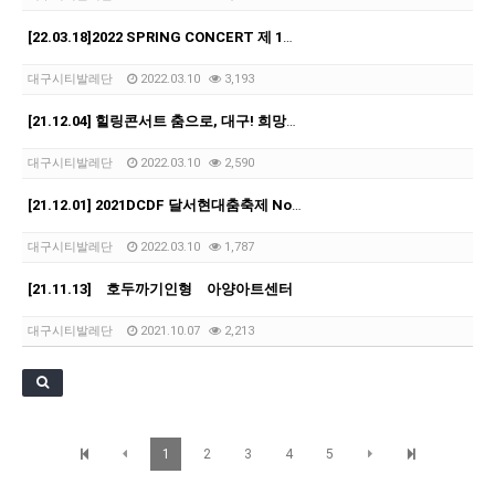
[21.10.22-23] 대구국제오페라축제<아이다> 오페라하우스
[22.03.18]2022 SPRING CONCERT 제 1회 디오오케스트라 정기연주회<아…
대구시티발레단
2022.03.10
3,193
[21.12.04] 힐링콘서트 춤으로, 대구! 희망을 꿈꾸다1 <The Memory of …
대구시티발레단
2022.03.10
2,590
[21.12.01] 2021DCDF 달서현대춤축제 Now Here, 지금여기!<사라진 작은…
대구시티발레단
2022.03.10
1,787
[21.11.13] 호두까기인형 아양아트센터
대구시티발레단
2021.10.07
2,213
1
2
3
4
5