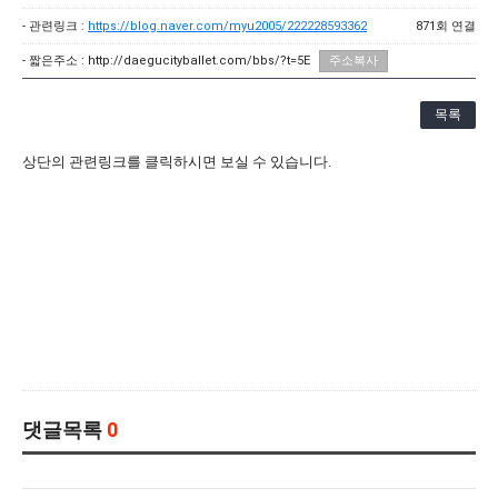
[21.10.22-23] 대구국제오페라축제<아이다> 오페라하우스
- 관련링크 :
https://blog.naver.com/myu2005/222228593362
871회 연결
- 짧은주소 :
http://daegucityballet.com/bbs/?t=5E
주소복사
목록
상단의 관련링크를 클릭하시면 보실 수 있습니다.
댓글목록
0