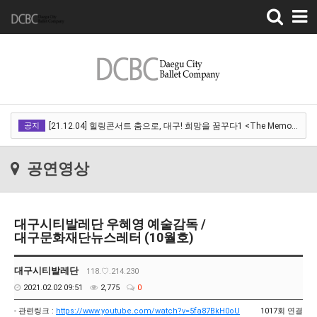
Toggle
navigation
[22.03.18]2022 SPRING CONCERT 제 1회 디오오케스트라 정기연주회<아…
공지
[21.12.04] 힐링콘서트 춤으로, 대구! 희망을 꿈꾸다1 <The Memory of …
[21.12.01] 2021DCDF 달서현대춤축제 Now Here, 지금여기!<사라진 작은…
공연영상
[21.11.13] 호두까기인형 아양아트센터
[21.10.22-23] 대구국제오페라축제<아이다> 오페라하우스
대구시티발레단 우혜영 예술감독 /
[22.03.18]2022 SPRING CONCERT 제 1회 디오오케스트라 정기연주회<아…
대구문화재단뉴스레터 (10월호)
[21.12.04] 힐링콘서트 춤으로, 대구! 희망을 꿈꾸다1 <The Memory of …
대구시티발레단
118.♡.214.230
[21.12.01] 2021DCDF 달서현대춤축제 Now Here, 지금여기!<사라진 작은…
2021.02.02 09:51
2,775
0
[21.11.13] 호두까기인형 아양아트센터
- 관련링크 :
https://www.youtube.com/watch?v=5fa87BkH0oU
1017회 연결