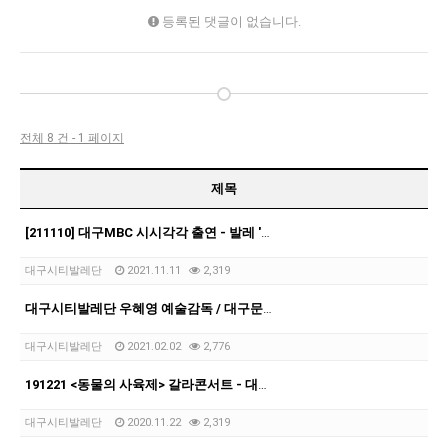
등록된 댓글이 없습니다.
전체 8 건 - 1 페이지
제목
[211110] 대구MBC 시시각각 출연 - 발레 '호두까기인형'
대구시티발레단
2021.11.11
2,319
대구시티발레단 우혜영 예술감독 / 대구문화재단뉴스레터 (10월호)
대구시티발레단
2021.02.02
2,776
191221 <동물의 사육제> 갈라콘서트 - 대구미술관
대구시티발레단
2020.11.22
2,319